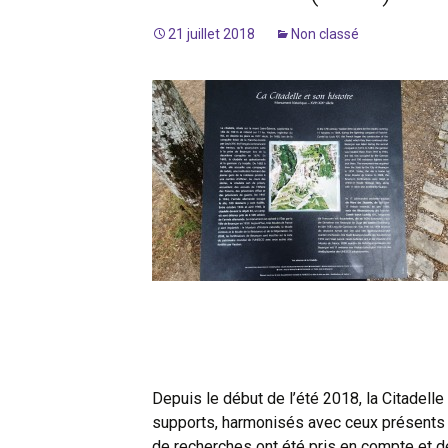
Mortalité
Helmuth K
21 juillet 2018
Non classé
Vie culturelle
Jean (Hans
SCHOBERT
Bibliographie et autres
références
Kurt PÜSC
Willi BEND
Herbert M
Georges 
Sigurd AS
Depuis le début de l’été 2018, la Citadell
supports, harmonisés avec ceux présents dan
de recherches ont été pris en compte et d