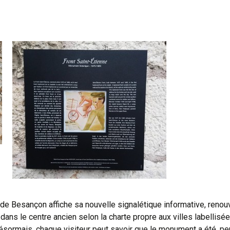
UHNLE
Quand la production
)
renaît
H
Lagerbote
HEL
Steinpilze
ER
Œuvres WOJTASZYK
ÜLLER
DUMOULIN
KEVOLD
e de Besançon affiche sa nouvelle signalétique informative, ren
s le centre ancien selon la charte propre aux villes labellisées 
ésormais, chaque visiteur peut savoir que le monument a été, pe