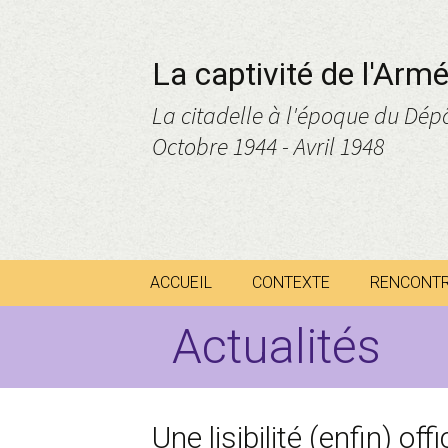
La captivité de l'Ar
La citadelle à l'époque du Dép
Octobre 1944 - Avril 1948
ACCUEIL
CONTEXTE
RENCONT
Actualités
Besançon : entre
Au comme
phénomène de masse
et droit international
Famille BA
KALLENBE
Utilisation des
prisonniers
Une lisibilité (enfin) offi
Hans WOJ