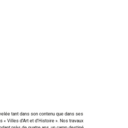
ouvelée tant dans son contenu que dans ses
« Villes d’Art et d’Histoire ». Nos travaux
ndant près de quatre ans, un camp destiné