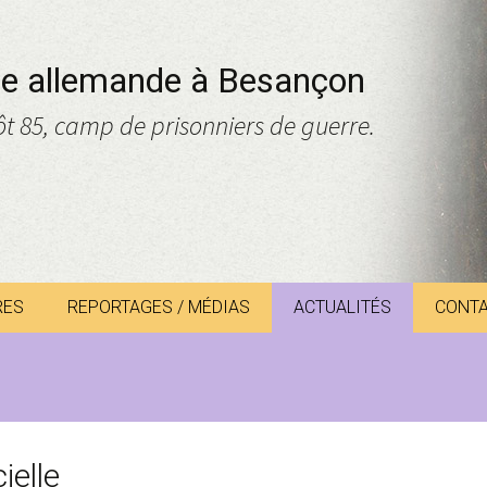
mée allemande à Besançon
ôt 85, camp de prisonniers de guerre.
RES
REPORTAGES / MÉDIAS
ACTUALITÉS
CONT
ncement…
DER /
RGER
cielle
TASZYK